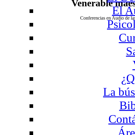
Venerable mae
El A
Conferencias en Audio de l
Psico
Cur
S
¿Q
La bús
Bib
Contá
Áre