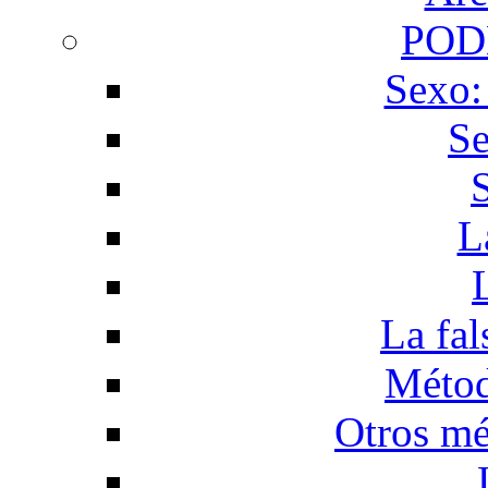
POD
Sexo:
Se
L
La fal
Métod
Otros mé