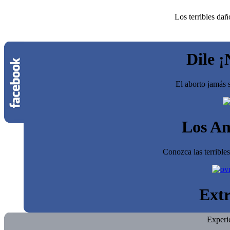
Los terribles dañ
Dile ¡
El aborto jamás s
Los An
Conozca las terrible
Extr
Experi