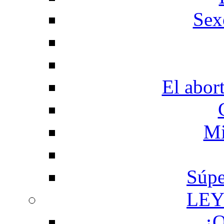
Sex
El abor
Mi
Súpe
LEY
¿Q