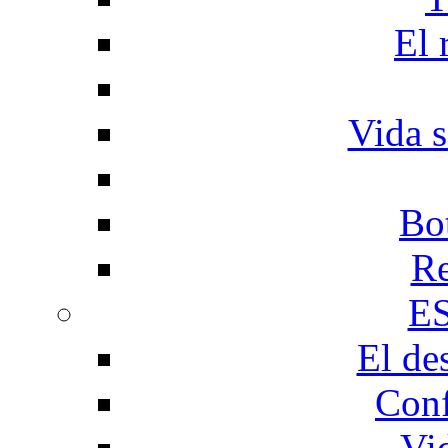
El 
Vida s
Bo
Re
E
El de
Conf
Vi