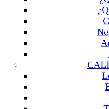
¿Q
C
Ne
Ac
CAL
L
T