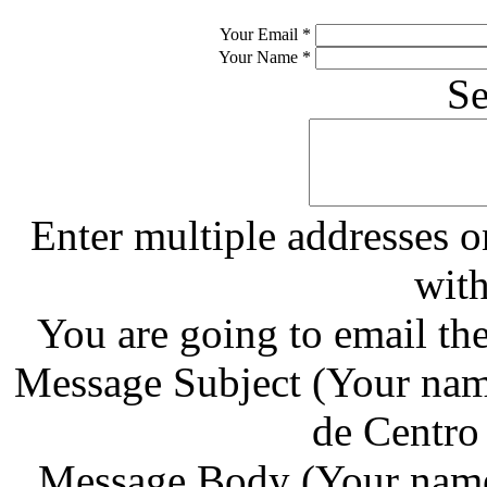
Your Email
*
Your Name
*
S
Enter multiple addresses o
wit
You are going to email th
Message Subject
(Your nam
de Centro
Message Body
(Your name