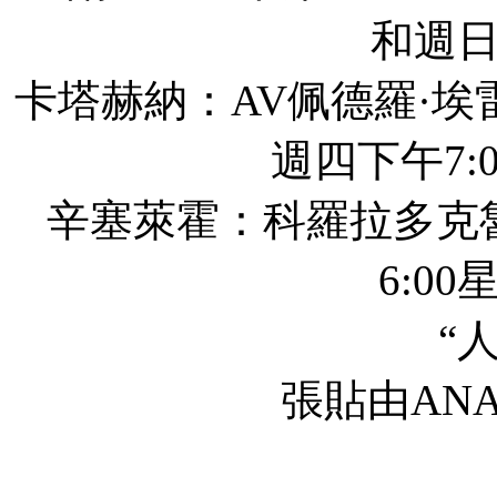
和週
卡塔赫納：AV佩德羅·埃
週四下午7:0
辛塞萊霍：科羅拉多克
6:00
“
張貼由AN