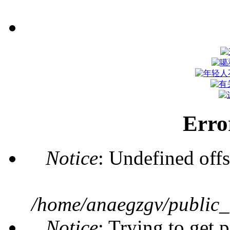
Erro
Notice
: Undefined offs
/home/anaegzgv/public_
Notice
: Trying to get 