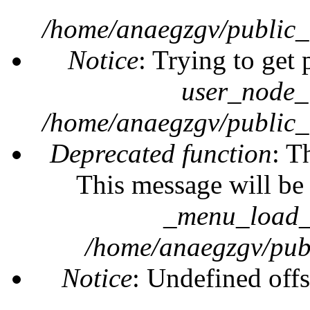
/home/anaegzgv/public_
Notice
: Trying to get 
user_node_
/home/anaegzgv/public_
Deprecated function
: T
This message will be 
_menu_load_o
/home/anaegzgv/publ
Notice
: Undefined offs