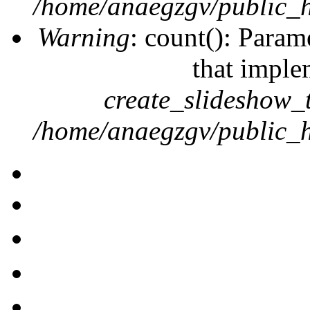
/home/anaegzgv/public_h
Warning
: count(): Param
that imple
create_slideshow_
/home/anaegzgv/public_h