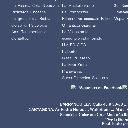
La Ricerca della Sicurezza
La Masturbazione
Sul Ka
Biblioteca Gnostica
La Pornografia
I mister
La gnosi nella Bibbia
Educazione sessuale False
Magia B
Corso di Psicologia
Gli anticoncezionali
Area Testimonianze
La Vasectomia.
Contattaci
sesso prematrimoniale
HIV ED AIDS
L'aborto
Classi di sesso
La kriya-Yoga
Pranayama.
Super-Dinamica Sessuale
/Siguenos en Facebook
BARRANQUILLA: Calle 48 # 39-69 ::: 
CARTAGENA: Av Pedro Heredia, Waterfront ::: Maria A
Sincelejo: Colorado Cruz Montaño Edi
"Per la libe
Pubblicato per