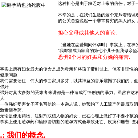
这种担心是由于缺乏对上帝的信任，对于
不幸的是，在我们生活的这个充斥着错误
的公关总监说起一个非常贫穷的黑人妇女，
担心父母或其他人的言论.
（当她在恋爱期间怀孕时）事实上，在神
"我即将成为家庭的第七个儿子但我母亲坚
恐惧9个月的妊娠和分娩的痛苦.
事实上所有妇女最大的使命是成为母亲和将孩子带到世上。倘若非理性的
健康问题.
我们需要记住，伟大的作曲家贝多芬，以其神圣的音乐震撼了我们的，至
强奸.
强奸对其大多数的受难者来讲都是一种造成可怕创伤的暴力。虽然在这
人.
一位强奸受害女子匿名写信给一本杂志说，她预约了人工流产但最后取消
激素避孕药.
无论是使用药物、注射剂或植入物的妇女，已在心理上做好了不要小孩的
事实上使用避孕药和输卵管切割的避孕方式会导致死亡、疾病和痛苦. 
.: 我们的概念.