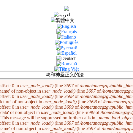
噶和神圣正义的法...
ffset: 0 in
user_node_load()
(line
3697
of
/home/anaegzgv/public_html
'name' of non-object in
user_node_load()
(line
3697
of
/home/anaegzgv/
ffset: 0 in
user_node_load()
(line
3698
of
/home/anaegzgv/public_html
picture' of non-object in
user_node_load()
(line
3698
of
/home/anaegzgv
ffset: 0 in
user_node_load()
(line
3699
of
/home/anaegzgv/public_html
'data' of non-object in
user_node_load()
(line
3699
of
/home/anaegzgv/
. This message will be suppressed on further calls in
_menu_load_object
ffset: 0 in
user_node_load()
(line
3697
of
/home/anaegzgv/public_html
'name' of non-object in
user_node_load()
(line
3697
of
/home/anaegzgv/