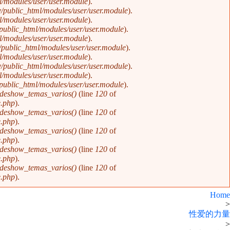
/modules/user/user.module
).
/public_html/modules/user/user.module
).
/modules/user/user.module
).
public_html/modules/user/user.module
).
/modules/user/user.module
).
public_html/modules/user/user.module
).
/modules/user/user.module
).
/public_html/modules/user/user.module
).
/modules/user/user.module
).
public_html/modules/user/user.module
).
ideshow_temas_varios()
(line
120
of
e.php
).
ideshow_temas_varios()
(line
120
of
e.php
).
ideshow_temas_varios()
(line
120
of
e.php
).
ideshow_temas_varios()
(line
120
of
e.php
).
ideshow_temas_varios()
(line
120
of
e.php
).
Home
>
性爱的力量
>