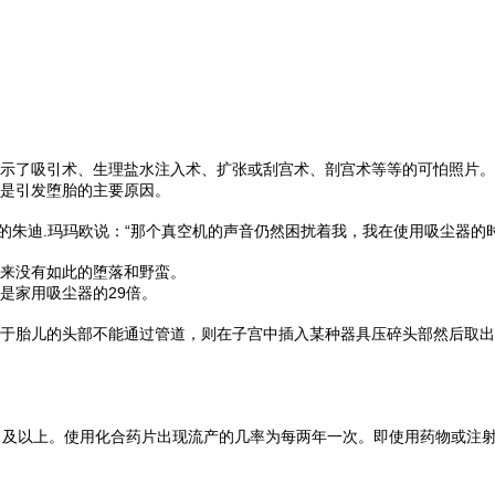
示了吸引术、生理盐水注入术、扩张或刮宫术、剖宫术等等的可怕照片。
是引发堕胎的主要原因。
的朱迪.玛玛欧说：“那个真空机的声音仍然困扰着我，我在使用吸尘器的
来没有如此的堕落和野蛮。
是家用吸尘器的29倍。
于胎儿的头部不能通过管道，则在子宫中插入某种器具压碎头部然后取出
％及以上。使用化合药片出现流产的几率为每两年一次。即使用药物或注射