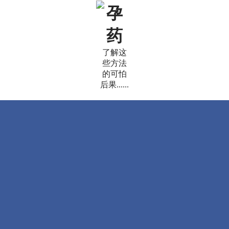
孕
药
了解这
些方法
的可怕
后果......