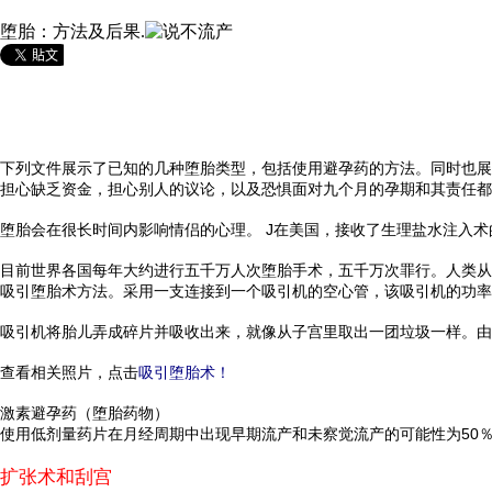
堕胎：方法及后果.
下列文件展示了已知的几种堕胎类型，包括使用避孕药的方法。同时也展
担心缺乏资金，担心别人的议论，以及恐惧面对九个月的孕期和其责任都
堕胎会在很长时间内影响情侣的心理。 J在美国，接收了生理盐水注入术
目前世界各国每年大约进行五千万人次堕胎手术，五千万次罪行。人类从
吸引堕胎术方法。采用一支连接到一个吸引机的空心管，该吸引机的功率
吸引机将胎儿弄成碎片并吸收出来，就像从子宫里取出一团垃圾一样。由
查看相关照片，点击
吸引堕胎术！
激素避孕药（堕胎药物）
使用低剂量药片在月经周期中出现早期流产和未察觉流产的可能性为50
扩张术和刮宫