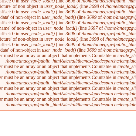
ffset: 0 in
user_node_load()
(line
3698
of
/home/anaegzgv/public_html
picture' of non-object in
user_node_load()
(line
3698
of
/home/anaegzgv
ffset: 0 in
user_node_load()
(line
3699
of
/home/anaegzgv/public_html
'data' of non-object in
user_node_load()
(line
3699
of
/home/anaegzgv/
ffset: 0 in
user_node_load()
(line
3697
of
/home/anaegzgv/public_html
'name' of non-object in
user_node_load()
(line
3697
of
/home/anaegzgv/
ffset: 0 in
user_node_load()
(line
3698
of
/home/anaegzgv/public_html
picture' of non-object in
user_node_load()
(line
3698
of
/home/anaegzgv
ffset: 0 in
user_node_load()
(line
3699
of
/home/anaegzgv/public_html
'data' of non-object in
user_node_load()
(line
3699
of
/home/anaegzgv/
er must be an array or an object that implements Countable in
create_sl
/home/anaegzgv/public_html/sites/all/themes/quedesparche/templat
er must be an array or an object that implements Countable in
create_sl
/home/anaegzgv/public_html/sites/all/themes/quedesparche/templat
er must be an array or an object that implements Countable in
create_sl
/home/anaegzgv/public_html/sites/all/themes/quedesparche/templat
er must be an array or an object that implements Countable in
create_sl
/home/anaegzgv/public_html/sites/all/themes/quedesparche/templat
er must be an array or an object that implements Countable in
create_sl
/home/anaegzgv/public_html/sites/all/themes/quedesparche/templat