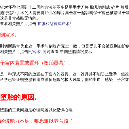
针对怀孕七周到十二周的方法差不多是用手术刀将 胎儿切割成 碎片 然后
施行这种手术的人需要将胎儿的碎片集合在一起以确保子宫已被清除干
这是非常残酷无情的。
查看相关照片，点击
扩张和刮宫流产术!
剖宫术.
到切断脐带为止这一手术与剖腹产完全一致，但是婴儿不会被送到加护病
相关照片，点击
剖宫术!
同时查看 中国堕胎情况展示
子宫内装置或置环（堕胎器具）.
是一种形式不同的放置在子宫内的器具。这一器具并不能防止受孕，但改
科学已经证明堕胎有造成很多危险的极大风险，例如出血、感染、子宫穿
堕胎的原因.
堕胎的主要问题是心理问题以及恐惧心理:
经济能力不足，唯恐难以养育孩子.