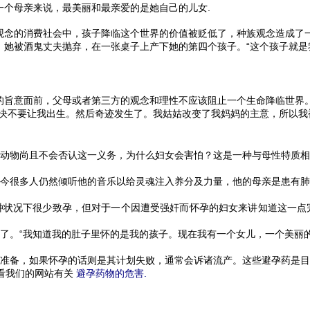
一个母亲来说，最美丽和最亲爱的是她自己的儿女.
观念的消费社会中，孩子降临这个世界的价值被贬低了，种族观念造成了一
她被酒鬼丈夫抛弃，在一张桌子上产下她的第四个孩子。“这个孩子就是我
的旨意面前，父母或者第三方的观念和理性不应该阻止一个生命降临世界。
决不要让我出生。然后奇迹发生了。我姑姑改变了我妈妈的主意，所以我
动物尚且不会否认这一义务，为什么妇女会害怕？这是一种与母性特质相
今很多人仍然倾听他的音乐以给灵魂注入养分及力量，他的母亲是患有肺
种状况下很少致孕，但对于一个因遭受强奸而怀孕的妇女来讲知道这一点
了。“我知道我的肚子里怀的是我的孩子。现在我有一个女儿，一个美丽的
准备，如果怀孕的话则是其计划失败，通常会诉诸流产。这些避孕药是目
查看我们的网站有关
避孕药物的危害.