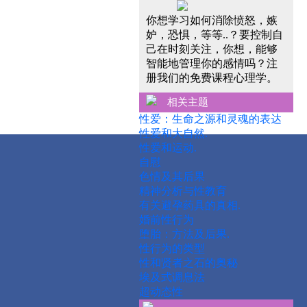
你想学习如何消除愤怒，嫉
妒，恐惧，等等..？要控制自
己在时刻关注，你想，能够
智能地管理你的感情吗？注
册我们的免费课程心理学。
相关主题
性爱：生命之源和灵魂的表达
性爱和大自然.
性爱和运动.
自慰
色情及其后果
精神分析与性教育
有关避孕药具的真相.
婚前性行为
堕胎：方法及后果.
性行为的类型
性和贤者之石的奥秘
埃及式调息法
超动态性