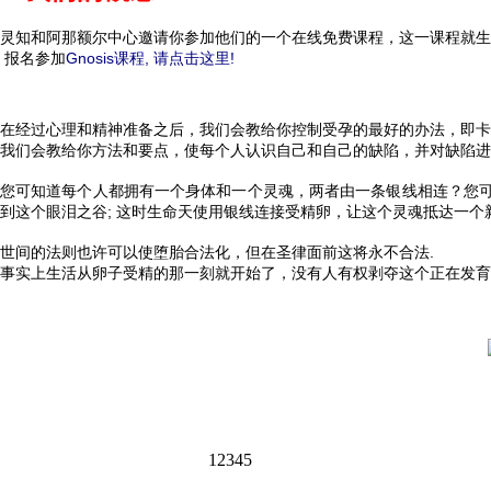
灵知和阿那额尔中心邀请你参加他们的一个在线免费课程，这一课程就生
报名参加
Gnosis课程, 请点击这里!
在经过心理和精神准备之后，我们会教给你控制受孕的最好的办法，即卡
我们会教给你方法和要点，使每个人认识自己和自己的缺陷，并对缺陷进
您可知道每个人都拥有一个身体和一个灵魂，两者由一条银线相连？您
到这个眼泪之谷; 这时生命天使用银线连接受精卵，让这个灵魂抵达一个
世间的法则也许可以使堕胎合法化，但在圣律面前这将永不合法.
事实上生活从卵子受精的那一刻就开始了，没有人有权剥夺这个正在发育
1
2
3
4
5