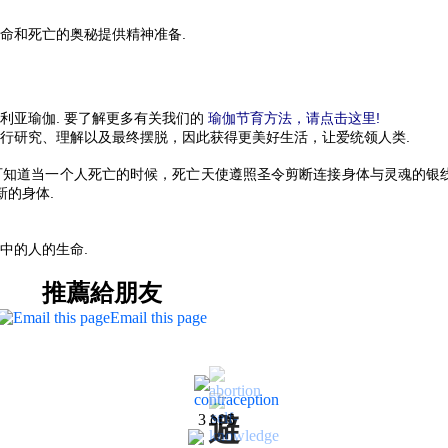
命和死亡的奥秘提供精神准备.
利亚瑜伽. 要了解更多有关我们的
瑜伽节育方法，请点击这里!
行研究、理解以及最终摆脱，因此获得更美好生活，让爱统领人类.
可知道当一个人死亡的时候，死亡天使遵照圣令剪断连接身体与灵魂的银
新的身体.
中的人的生命.
推薦給朋友
Email this page
3
of
5
避