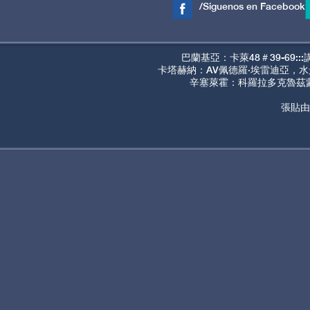
/Siguenos en Facebook
巴蘭基亞：卡萊48＃39-69:
卡塔赫納：AV佩德羅·埃雷迪亞，水景
辛塞萊霍：科羅拉多克魯茲蒙塔
張貼由