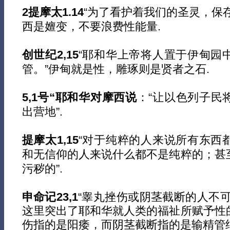
2提摩太1.14
“为了看护着我们的圣灵，保
西是嬗变，不要浪费性能量.
创世纪2,15
“耶和华上帝将人置于伊甸园
管。”伊甸就是性，雕琢则是贤者之石.
5,1号“耶和华对摩西说
：“让以色列子民
出营地”.
提摩太1,15
“对于纯粹的人来说所有东西
和无信仰的人来说什么都不是纯粹的；甚
污秽的”.
申命记23,1
“睾丸挫伤或阴茎截断的人不
这里突出了耶和华就人类的福祉所赋予性
伤指的是阳痿，而阴茎截断指的是输精管结