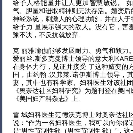
给予人格能量并让人更加智慧敏锐。 
气、胆量和进取精神则无法存活。嬗变后
神经系统，刺激人的心理功能，并在人于
给予力 量展示强大的敌人。没有它，害
豫不决，不反抗就放弃.
克 丽雅瑜伽能够发展耐力、勇气和毅力
爱丽丝.斯多克曼博士领导的意大利KAREZ
在身体力行，见证并接受 了这种嬗变的方式
国，由约翰.汉弗莱.诺伊斯博士领导，
妻，其中也有科学家。妇科医生对该社团
《奥奈达社区妇科研究》为题刊登在美国
《美国妇产科杂志》上.
雪 城妇科医生范德沃克博士对奥奈达社
说：“作为一名妇科医生，我可以向你保
是“男性节制性欲（男性节制性 欲）”，