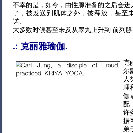
不幸的是，如今，由性腺准备的之后会进
了，被发送到肌体之外，被释放，甚至
诺.
大多数时候甚至未及从睾丸上升到 前列腺
.: 克丽雅瑜伽.
克
尔
人
理
伽
配
许
据
弟