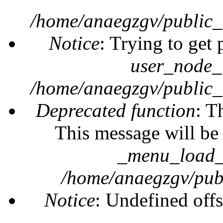
/home/anaegzgv/public_
Notice
: Trying to get 
user_node_
/home/anaegzgv/public_
Deprecated function
: T
This message will be 
_menu_load_o
/home/anaegzgv/publ
Notice
: Undefined offs