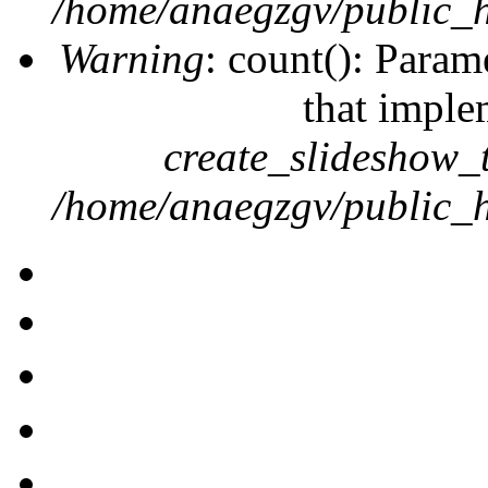
/home/anaegzgv/public_h
Warning
: count(): Param
that imple
create_slideshow_
/home/anaegzgv/public_h