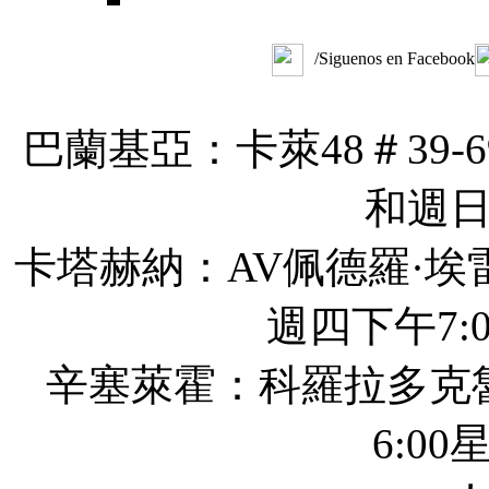
/Siguenos en Facebook
巴蘭基亞：卡萊48＃39-6
和週
卡塔赫納：AV佩德羅·埃
週四下午7:0
辛塞萊霍：科羅拉多克
6:00