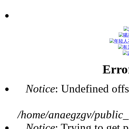
Erro
Notice
: Undefined offs
/home/anaegzgv/public_
Notice
: Trying to get 