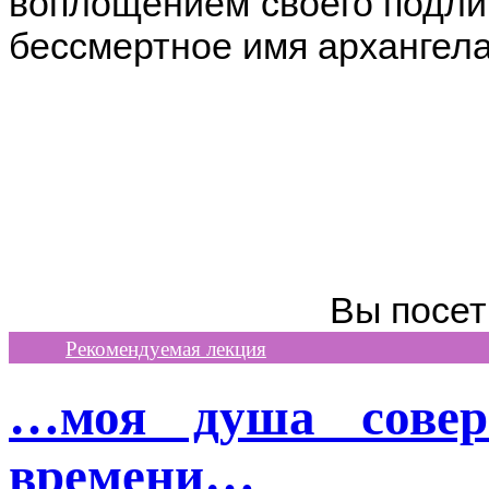
воплощением своего подли
бессмертное имя архангел
Вы посе
Рекомендуемая лекция
…моя душа совер
времени…