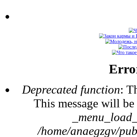
Erro
Deprecated function
: T
This message will be 
_menu_load_o
/home/anaegzgv/publ