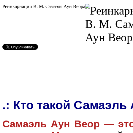
Реинкарнации В. М. Самаэля Аун Веора
.: Кто такой Самаэль
Самаэль Аун Веор — это