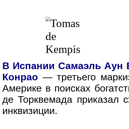
В Испании Самаэль Аун 
Конрао
— третьего марки
Америке в поисках богатс
де Торквемада приказал с
инквизиции.