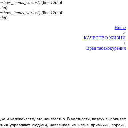
deshow_temas_varios()
(line
120
of
.php
).
deshow_temas_varios()
(line
120
of
.php
).
Home
>
КАЧЕСТВО ЖИЗНИ
>
Вред табакокурения
е и человечеству это неизвестно. В частности, воздух выполняет
ния управляют людьми, навязывая им извне привычки, пороки,