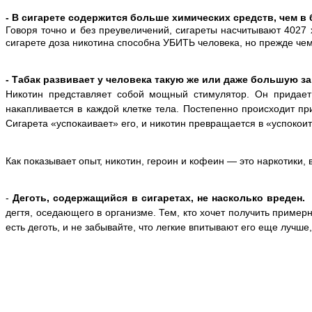
-
В сигарете содержится больше химических средств, чем в 
Говоря точно и без преувеличений, сигареты насчитывают 402
сигарете доза никотина способна УБИТЬ человека, но прежде чем
- Табак развивает у человека такую же или даже большую з
Никотин представляет собой мощный стимулятор.
Он придает
накапливается в каждой клетке тела. Постепенно происходит п
Сигарета «успокаивает» его, и никотин превращается в «успокои
Как показывает опыт, никотин, героин и кофеин — это наркотики
-
Деготь, содержащийся в сигаретах, не насколько вреден.
дегтя, оседающего в организме. Тем, кто хочет получить пример
есть деготь, и не забывайте, что легкие впитывают его еще лучше,