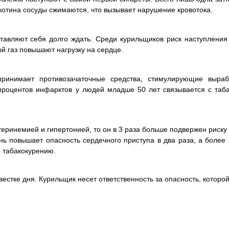
котина сосуды сжимаются, что вызывает нарушение кровотока.
ставляют себя долго ждать. Среди курильщиков риск наступлени
ый газ повышают нагрузку на сердце.
ринимает противозачаточные средства, стимулирующие выраб
процентов инфарктов у людей младше 50 лет связывается с таб
теринемией и гипертонией, то он в 3 раза больше подвержен риск
ень повышает опасность сердечного приступа в два раза, а более
 табакокурению.
естке дня. Курильщик несет ответственность за опасность, котор