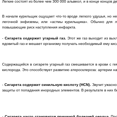
Легкие состоят из более чем 300 000 альвеол, и в конце концов д
В начале курильщик ощущает что-то вроде легкого удушья, но н
легочной энфиземы, или «астмы курильщика». Обычно для л
повышающие риск наступления инфаркта.
-
Сигарета содержит угарный газ.
Этот же газ выходит из вых
ядовитый газ и мешает организму получать необходимый ему кисл
Содержащийся в сигарете угарный газ смешивается в крови с г
кислорода. Это способствует развитию атеросклероза: артерии 
-
Сигарета содержит синильную кислоту (HCN).
Звучит ужасно
защиты от попадания инородных элементов. В результате в них 
-
Сигарета часто становится причиной болезней сердца.
Про