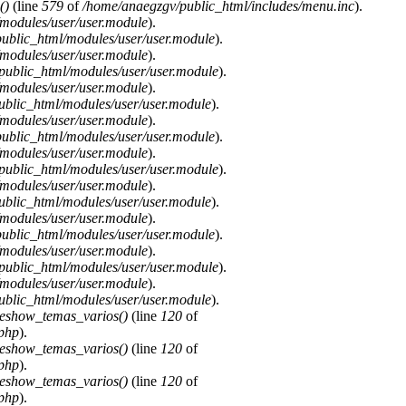
()
(line
579
of
/home/anaegzgv/public_html/includes/menu.inc
).
modules/user/user.module
).
ublic_html/modules/user/user.module
).
modules/user/user.module
).
public_html/modules/user/user.module
).
modules/user/user.module
).
blic_html/modules/user/user.module
).
modules/user/user.module
).
ublic_html/modules/user/user.module
).
modules/user/user.module
).
public_html/modules/user/user.module
).
modules/user/user.module
).
blic_html/modules/user/user.module
).
modules/user/user.module
).
ublic_html/modules/user/user.module
).
modules/user/user.module
).
public_html/modules/user/user.module
).
modules/user/user.module
).
blic_html/modules/user/user.module
).
deshow_temas_varios()
(line
120
of
.php
).
deshow_temas_varios()
(line
120
of
.php
).
deshow_temas_varios()
(line
120
of
.php
).