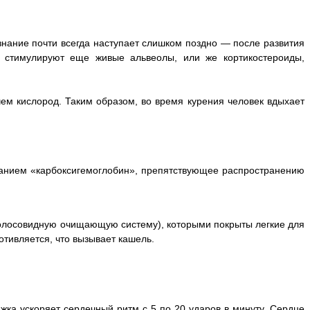
знание почти всегда наступает слишком поздно — после развития
 стимулируют еще живые альвеолы, или же кортикостероиды,
чем кислород. Таким образом, во время курения человек вдыхает
званием «карбоксигемоглобин», препятствующее распространению
(волосовидную очищающую систему), которыми покрыты легкие для
тивляется, что вызывает кашель.
жка ускоряет сердечный ритм с 5 по 20 ударов в минуту. Сердце