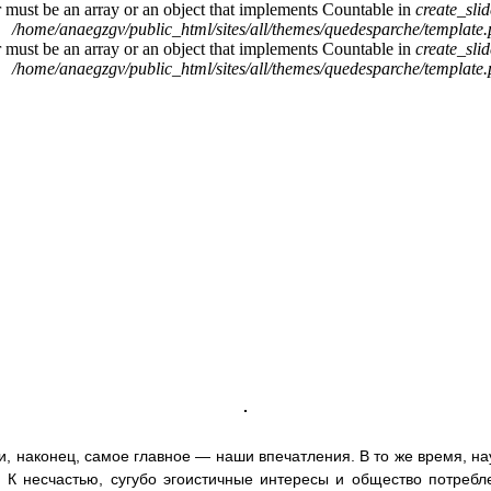
r must be an array or an object that implements Countable in
create_sli
/home/anaegzgv/public_html/sites/all/themes/quedesparche/template
r must be an array or an object that implements Countable in
create_sli
/home/anaegzgv/public_html/sites/all/themes/quedesparche/template
, наконец, самое главное — наши впечатления. В то же время, наук
К несчастью, сугубо эгоистичные интересы и общество потребле