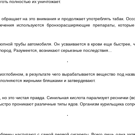
еготь полностью их уничтожает.
е обращает на это внимания и продолжает употреблять табак. Осо
ечения используются бронхорасширяющие препараты, которые
лопной трубы автомобиля. Он усваивается в крови еще быстрее, 
ород. Разумеется, возникают серьезные последствия...
емоглобином, в результате чего вырабатывается вещество под на
наполняются жирными бляшками и затвердевают.
, но это чистая правда. Синильная кислота парализует реснички 
быстро проникают различные типы ядов. Организм курильщика сопро
блемы наступают с самой первой сигареты. Всего лишь одна затя