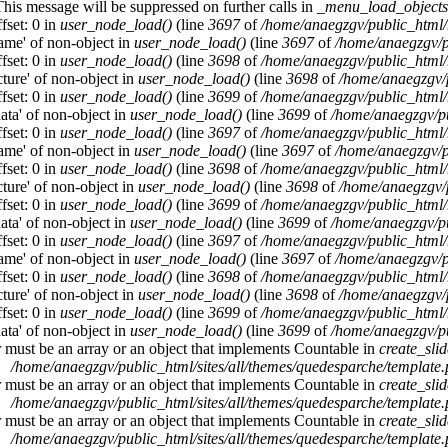
This message will be suppressed on further calls in
_menu_load_objects
fset: 0 in
user_node_load()
(line
3697
of
/home/anaegzgv/public_html/
name' of non-object in
user_node_load()
(line
3697
of
/home/anaegzgv/p
fset: 0 in
user_node_load()
(line
3698
of
/home/anaegzgv/public_html/
cture' of non-object in
user_node_load()
(line
3698
of
/home/anaegzgv/
fset: 0 in
user_node_load()
(line
3699
of
/home/anaegzgv/public_html/
data' of non-object in
user_node_load()
(line
3699
of
/home/anaegzgv/pu
fset: 0 in
user_node_load()
(line
3697
of
/home/anaegzgv/public_html/
name' of non-object in
user_node_load()
(line
3697
of
/home/anaegzgv/p
fset: 0 in
user_node_load()
(line
3698
of
/home/anaegzgv/public_html/
cture' of non-object in
user_node_load()
(line
3698
of
/home/anaegzgv/
fset: 0 in
user_node_load()
(line
3699
of
/home/anaegzgv/public_html/
data' of non-object in
user_node_load()
(line
3699
of
/home/anaegzgv/pu
fset: 0 in
user_node_load()
(line
3697
of
/home/anaegzgv/public_html/
name' of non-object in
user_node_load()
(line
3697
of
/home/anaegzgv/p
fset: 0 in
user_node_load()
(line
3698
of
/home/anaegzgv/public_html/
cture' of non-object in
user_node_load()
(line
3698
of
/home/anaegzgv/
fset: 0 in
user_node_load()
(line
3699
of
/home/anaegzgv/public_html/
data' of non-object in
user_node_load()
(line
3699
of
/home/anaegzgv/pu
r must be an array or an object that implements Countable in
create_sli
/home/anaegzgv/public_html/sites/all/themes/quedesparche/template
r must be an array or an object that implements Countable in
create_sli
/home/anaegzgv/public_html/sites/all/themes/quedesparche/template
r must be an array or an object that implements Countable in
create_sli
/home/anaegzgv/public_html/sites/all/themes/quedesparche/template