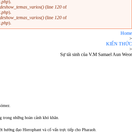
e.php
).
ideshow_temas_varios()
(line
120
of
e.php
).
ideshow_temas_varios()
(line
120
of
e.php
).
Home
>
KIẾN THỨC
>
Sự tái sinh của V.M Samael Aun Weor
 Gómez.
ống trong những hoàn cảnh khó khăn.
ời hướng đạo Hierophant và cố vấn trực tiếp cho Pharaoh.