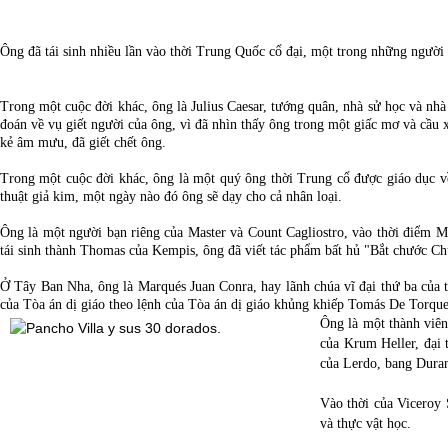
Ông đã tái sinh nhiều lần vào thời Trung Quốc cổ đại, một trong những người
Trong một cuộc đời khác, ông là Julius Caesar, tướng quân, nhà sử học và nhà
đoán về vụ giết người của ông, vì đã nhìn thấy ông trong một giấc mơ và cầu
kẻ âm mưu, đã giết chết ông.
Trong một cuộc đời khác, ông là một quý ông thời Trung cổ được giáo dục về
thuật giả kim, một ngày nào đó ông sẽ dạy cho cả nhân loại.
Ông là một người bạn riêng của Master và Count Cagliostro, vào thời điểm M
tái sinh thành Thomas của Kempis, ông đã viết tác phẩm bất hủ "Bắt chước Ch
Ở Tây Ban Nha, ông là Marqués Juan Conra, hay lãnh chúa vĩ đại thứ ba của t
của Tòa án dị giáo theo lệnh của Tòa án dị giáo khủng khiếp Tomás De Torqu
Ông là một thành viên
của Krum Heller, đại 
của Lerdo, bang Duran
Vào thời của Viceroy 
và thực vật học.