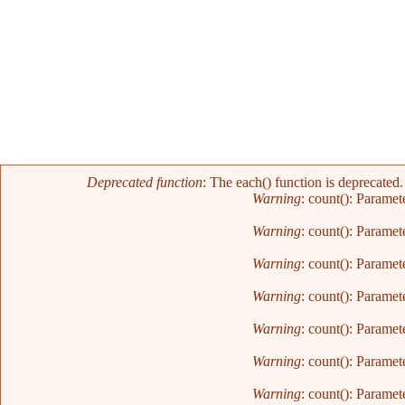
Error message
Deprecated function
: The each() function is deprecated
Warning
: count(): Paramet
Warning
: count(): Paramet
Warning
: count(): Paramet
Warning
: count(): Paramet
Warning
: count(): Paramet
Warning
: count(): Paramet
Warning
: count(): Paramet