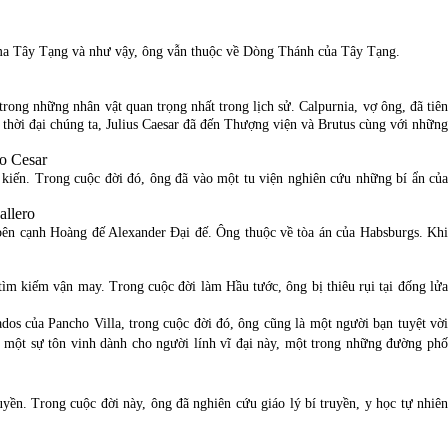
t ma Tây Tạng và như vậy, ông vẫn thuộc về Dòng Thánh của Tây Tạng.
ng những nhân vật quan trọng nhất trong lịch sử. Calpurnia, vợ ông, đã tiên 
hời đại chúng ta, Julius Caesar đã đến Thượng viện và Brutus cùng với những 
kiến. Trong cuộc đời đó, ông đã vào một tu viện nghiên cứu những bí ẩn của 
bên cạnh Hoàng đế Alexander Đại đế. Ông thuộc về tòa án của Habsburgs. Khi 
ìm kiếm vận may. Trong cuộc đời làm Hầu tước, ông bị thiêu rụi tại đống lửa 
os của Pancho Villa, trong cuộc đời đó, ông cũng là một người bạn tuyệt vời 
ư một sự tôn vinh dành cho người lính vĩ đại này, một trong những đường phố 
ền. Trong cuộc đời này, ông đã nghiên cứu giáo lý bí truyền, y học tự nhiên 