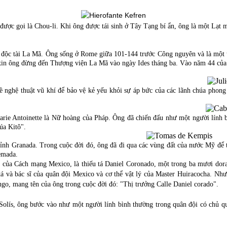
 được gọi là Chou-li. Khi ông được tái sinh ở Tây Tạng bí ẩn, ông là một Lạ
 độc tài La Mã. Ông sống ở Rome giữa 101-144 trước Công nguyên và là một tro
 xin ông đừng đến Thượng viện La Mã vào ngày Ides tháng ba. Vào năm 44 của t
 nghệ thuật vũ khí để bảo vệ kẻ yếu khỏi sự áp bức của các lãnh chúa phong 
arie Antoinette là Nữ hoàng của Pháp. Ông đã chiến đấu như một người lính 
úa Kitô".
ỉnh Granada. Trong cuộc đời đó, ông đã đi qua các vùng đất của nước Mỹ để t
emada.
 của Cách mạng Mexico, là thiếu tá Daniel Coronado, một trong ba mươi dorad
tá và bác sĩ của quân đội Mexico và cơ thể vật lý của Master Huiracocha. Nh
go, mang tên của ông trong cuộc đời đó: "Thị trưởng Calle Daniel corado".
Solís, ông bước vào như một người lính bình thường trong quân đội có chủ quy