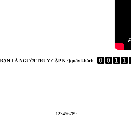
BẠN LÀ NGƯỜI TRUY CẬP N °}quầy khách
1
2
3
4
5
6
7
8
9