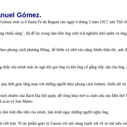
Manuel Gómez.
Gómez sinh ra ở Santa Fe de Bogotá vào ngày 6 tháng 3 năm 1917, khi Thế ch
g chiếu sáng", đã để lại trong tâm hồn ông một trải nghiệm khó quên và ông cả
theo phong cách phương Đông, để thiền và nhờ vào năng khiếu thấu thị, anh đ
g thấy cha mình mặc áo ngủ khi gọi ông và khi ông cố gắng tiếp cận cha ông, 
rải qua thời gian lãng mạn với những người theo phong cách bohem, thiếu nữ và
trách nhiệm của Bạch Đại hội quán, để công khai mở ra cánh cửa của Đền thờ Tr
 Lucas và San Mateo.
ị tâm linh đầu tiên của mình, làm kinh ngạc những người nghe ông.
 viết hơn 70 tác phẩm giáo lý Gnosis với nội dung tuyệt vời về trí tuệ siêu việ