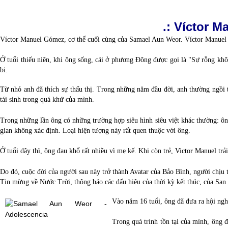
.: Víctor 
Víctor Manuel Gómez, cơ thể cuối cùng của Samael Aun Weor. Víctor Manuel 
Ở tuổi thiếu niên, khi ông sống, cái ở phương Đông được gọi là "Sự rỗng khôn
bi. 
Từ nhỏ anh đã thích sự thấu thị. Trong những năm đầu đời, anh thường ngồi 
tái sinh trong quá khứ của mình.
Trong những lần ông có những trường hợp siêu hình siêu việt khác thường: ôn
gian không xác định. Loại hiện tượng này rất quen thuộc với ông. 
Ở tuổi dậy thì, ông đau khổ rất nhiều vì mẹ kế. Khi còn trẻ, Victor Manuel t
Do đó, cuộc đời của người sau này trở thành Avatar của Bảo Bình, người chịu 
Tin mừng về Nước Trời, thông báo các dấu hiệu của thời kỳ kết thúc, của San
Vào năm 16 tuổi, ông đã đưa ra hội ngh
Trong quá trình tồn tại của mình, ông đã