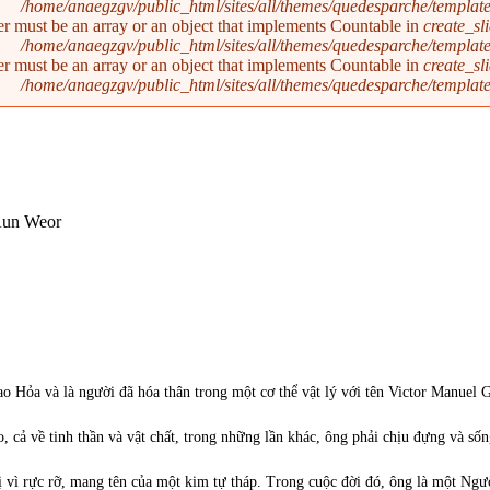
/home/anaegzgv/public_html/sites/all/themes/quedesparche/templat
er must be an array or an object that implements Countable in
create_sl
/home/anaegzgv/public_html/sites/all/themes/quedesparche/templat
er must be an array or an object that implements Countable in
create_sl
/home/anaegzgv/public_html/sites/all/themes/quedesparche/templat
ao Hỏa và là người đã hóa thân trong một cơ thể vật lý với tên Victor Manuel
o, cả về tinh thần và vật chất, trong những lần khác, ông phải chịu đựng và s
 vì rực rỡ, mang tên của một kim tự tháp. Trong cuộc đời đó, ông là một Ngư