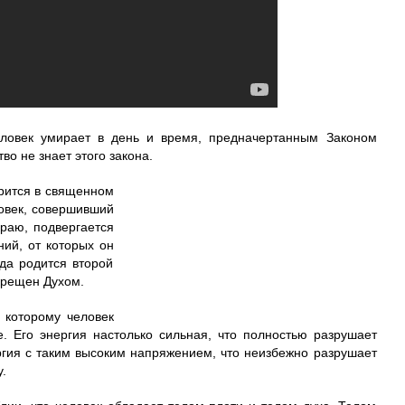
еловек умирает в день и время, предначертанным Законом
во не знает этого закона.
орится в священном
ловек, совершивший
раю, подвергается
ий, от которых он
гда родится второй
окрещен Духом.
 которому человек
. Его энергия настолько сильная, что полностью разрушает
ргия с таким высоким напряжением, что неизбежно разрушает
.