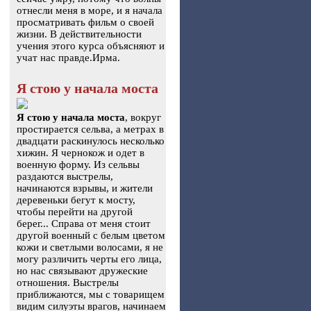
отнесли меня в море, и я начала
просматривать фильм о своей
жизни. В действительности
учения этого курса объясняют и
учат нас правде.Ирма.
Я стою у начала моста
Я стою у начала моста
, вокруг
простирается сельва, а метрах в
двадцати раскинулось несколько
хижин. Я чернокож и одет в
военную форму. Из сельвы
раздаются выстрелы,
начинаются взрывы, и жители
деревеньки бегут к мосту,
чтобы перейти на другой
берег... Справа от меня стоит
другой военный с белым цветом
кожи и светлыми волосами, я не
могу различить черты его лица,
но нас связывают дружеские
отношения. Выстрелы
приближаются, мы с товарищем
видим силуэты врагов, начинаем