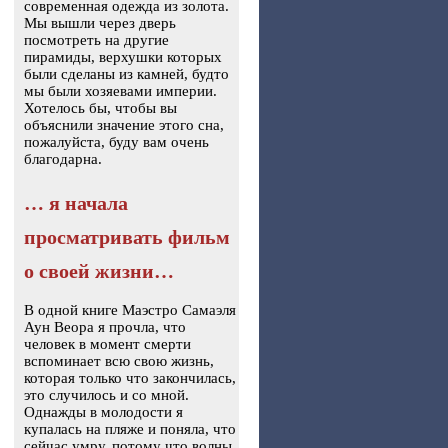
современная одежда из золота.
Мы вышли через дверь
посмотреть на другие
пирамиды, верхушки которых
были сделаны из камней, будто
мы были хозяевами империи.
Хотелось бы, чтобы вы
объяснили значение этого сна,
пожалуйста, буду вам очень
благодарна.
… я начала
просматривать фильм
о своей жизни…
В одной книге Маэстро Самаэля
Аун Веора я прочла, что
человек в момент смерти
вспоминает всю свою жизнь,
которая только что закончилась,
это случилось и со мной.
Однажды в молодости я
купалась на пляже и поняла, что
сейчас умру, потому что волны