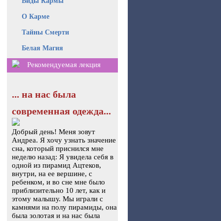
Виды Кармы
О Карме
Тайны Смерти
Белая Магия
Рекомендуемая лекция
... на нас была
современная одежда...
Добрый день! Меня зовут
Андреа. Я хочу узнать значение
сна, который приснился мне
неделю назад: Я увидела себя в
одной из пирамид Ацтеков,
внутри, на ее вершине, с
ребенком, и во сне мне было
приблизительно 10 лет, как и
этому малышу. Мы играли с
камнями на полу пирамиды, она
была золотая и на нас была