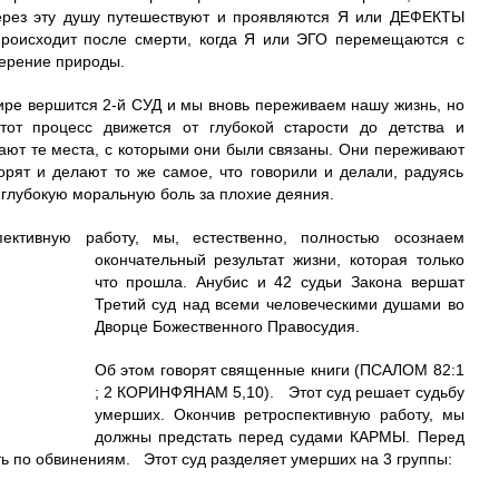
ерез эту душу путешествуют и проявляются Я или ДЕФЕКТЫ
происходит после смерти, когда Я или ЭГО перемещаются с
мерение природы.
ре вершится 2-й СУД и мы вновь переживаем нашу жизнь, но
от процесс движется от глубокой старости до детства и
ют те места, с которыми они были связаны. Они переживают
орят и делают то же самое, что говорили и делали, радуясь
глубокую моральную боль за плохие деяния.
ективную работу, мы, естественно, полностью осознаем
окончательный результат жизни, которая только
что прошла. Анубис и 42 судьи Закона вершат
Третий суд над всеми человеческими душами во
Дворце Божественного Правосудия.
Об этом говорят священные книги (ПСАЛОМ 82:1
; 2 КОРИНФЯНАМ 5,10). Этот суд решает судьбу
умерших. Окончив ретроспективную работу, мы
должны предстать перед судами КАРМЫ. Перед
ь по обвинениям. Этот суд разделяет умерших на 3 группы: