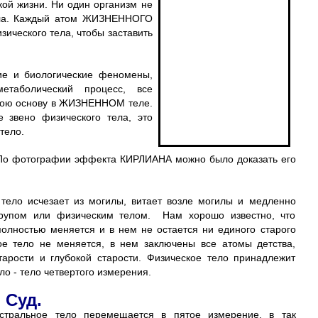
кой жизни. Ни один организм не
ела. Каждый атом ЖИЗНЕННОГО
зического тела, чтобы заставить
ие и биологические феномены,
етаболический процесс, все
 свою основу в ЖИЗНЕННОМ теле.
 звено физического тела, это
ело.
. По фотографии эффекта КИРЛИАНА можно было доказать его
тело исчезает из могилы, витает возле могилы и медленно
трупом или физическим телом. Нам хорошо известно, что
олностью меняется и в нем не остается ни единого старого
ое тело не меняется, в нем заключены все атомы детства,
тарости и глубокой старости. Физическое тело принадлежит
ло - тело четвертого измерения.
 Суд.
стральное тело перемещается в пятое измерение, в так