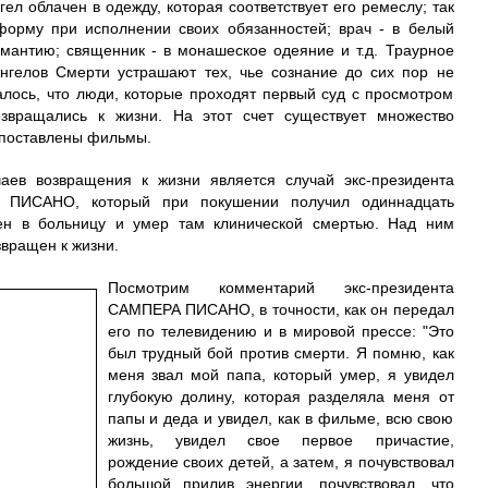
ел облачен в одежду, которая соответствует его ремеслу;
так
форму при исполнении своих обязанностей; врач - в белый
 мантию; священник - в монашеское одеяние и т.д. Траурное
нгелов Смерти устрашают тех, чье сознание до сих пор не
лось, что люди, которые проходят первый суд с просмотром
звращались к жизни. На этот счет существует множество
и поставлены фильмы.
аев возвращения к жизни является случай экс-президента
ПИСАНО, который при покушении получил одиннадцать
ен в больницу и умер там клинической смертью. Над ним
звращен к жизни.
Посмотрим комментарий экс-президента
САМПЕРА ПИСАНО, в точности, как он передал
его по телевидению и в мировой прессе: "Это
был трудный бой против смерти. Я помню, как
меня звал мой папа, который умер, я увидел
глубокую долину, которая разделяла меня от
папы и деда и увидел, как в фильме, всю свою
жизнь, увидел свое первое причастие,
рождение своих детей, а затем, я почувствовал
большой прилив энергии, почувствовал, что