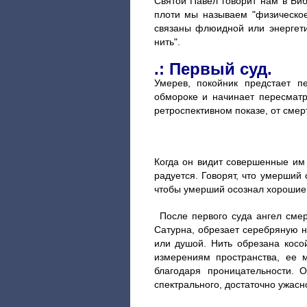
Святой Павел говорит нам в Биб
плоти мы называем "физическое 
связаны флюидной или энергети
нить".
.: Первый суд.
Умерев, покойник предстает 
обмороке и начинает пересматр
ретроспективном показе, от смер
Когда он видит совершенные им 
радуется. Говорят, что умерший 
чтобы умерший осознал хорошие и
После первого суда ангел сме
Сатурна, обрезает серебряную н
или душой. Нить обрезана косо
измерениям пространства, ее 
благодаря проницательности.
спектрального, достаточно ужасно