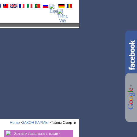
ь, не губи себя!
турбация...
ЭЗОТЕРИКА
Home
>
ЗАКОН КАРМЫ
>
Тайны Смерти
Хотите связаться с нами?