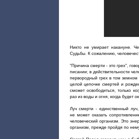
Никто не умирает накануне. Ч
Судьбы. К сожалению, человечест
"Причина смерти - это грех", гов
писании; в действительности че
первородный грех в том земном 
целой цепочке смертей и рожден
сможет освободиться, только ко
раз из воды и огня, когда будет 
Луч смерти - единственный луч,
не может оказать сопротивление
человеческий организм. Это эне
организм, прежде пройдя по нему