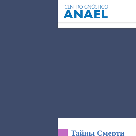
САМ
Тайны Смерти