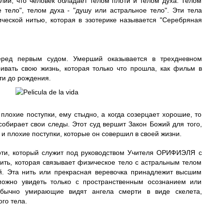
лии, что человек обладает телом плоти и телом духа. Телом
тело", телом духа - "душу или астральное тело". Эти тела
ческой нитью, которая в эзотерике называется "Серебряная
перед первым судом. Умерший оказывается в трехдневном
ивать свою жизнь, которая только что прошла, как фильм в
ти до рождения.
плохие поступки, ему стыдно, а когда созерцает хорошие, то
собирает свои следы. Этот суд вершит Закон Божий для того,
 плохие поступки, которые он совершил в своей жизни.
рти, который служит под руководством Учителя ОРИФИЭЛЯ с
ить, которая связывает физическое тело с астральным телом
й. Эта нить или прекрасная веревочка принадлежит высшим
можно увидеть только с пространственным осознанием или
 Обычно умирающие видят ангела смерти в виде скелета,
го тела.