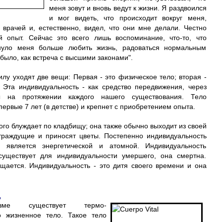
меня зовут и вновь ведут к жизни. Я раздвоился
и мог видеть, что происходит вокруг меня,
врачей и, естественно, видел, что они мне делали. Честно
й опыт. Сейчас это всего лишь воспоминание, что-то, что
кнуло меня больше любить жизнь, радоваться нормальным
было, как встреча с высшими законами".
у уходят две вещи: Первая - это физическое тело; вторая -
 Эта индивидуальность - как средство передвижения, через
ы на протяжении каждого нашего существования. Тело
рвые 7 лет (в детстве) и крепнет с приобретением опыта.
го блуждает по кладбищу; она также обычно выходит из своей
страждущие и приносят цветы. Постепенно индивидуальность
ь является энергетической и атомной. Индивидуальность
существует для индивидуальности умершего, она смертна.
щается. Индивидуальность - это дитя своего времени и она
о.
зме существует термо-
о жизненное тело. Такое тело