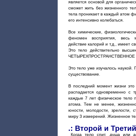
является основой для органичес
сможет жить без жизненного т
тела проникает в каждый атом фи
его интенсивно колебаться.
Все химические, физиологическ
феномен восприятия, весь м
действие калорий и т.д., имеет
Это тело действительно высшее
ЧЕТЫРЕХПРОСТРАНСТВЕННОЕ т
Это тело уже изучалось наукой
существование.
В последний момент жизни это 
распадается одновременно с 
каждые 7 лет физическое тело п
атома. Тем не менее, жизненн
юности, молодости, зрелости, с
миру 3 измерений. Жизненное те
.: Второй и Третий
Когда тело спит, душа или а