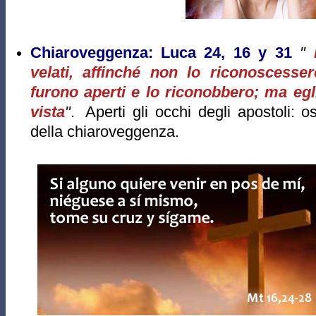
Chiaroveggenza:
Luca 24, 16 y 31
"
velati, affinché non lo riconoscesser
furono aperti e lo riconobbero; ma egl
vista
"
.
Aperti gli occhi degli apostoli: os
della chiaroveggenza.