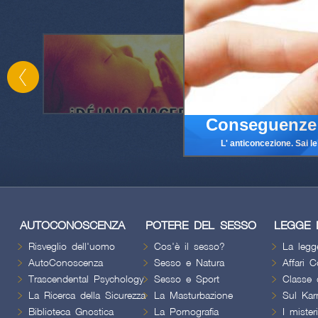
Conseguenze 
L' anticoncezione. Sai l
AUTOCONOSCENZA
POTERE DEL SESSO
LEGGE 
Risveglio dell'uomo
Cos'è il sesso?
La legg
AutoConoscenza
Sesso e Natura
Affari C
Trascendental Psychology
Sesso e Sport
Classe 
La Ricerca della Sicurezza
La Masturbazione
Sul Ka
Biblioteca Gnostica
La Pornografia
I mister