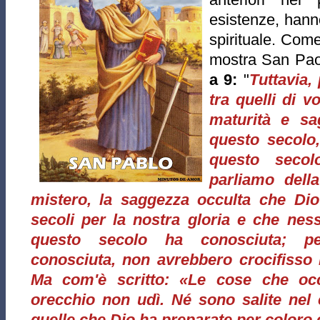
esistenze, hann
spirituale.
Come 
mostra San Pao
a 9:
"
Tuttavia,
tra quelli di 
maturità e s
questo secolo
questo seco
parliamo dell
mistero, la saggezza occulta che Dio
secoli per la nostra gloria e che nes
questo secolo ha conosciuta; pe
conosciuta, non avrebbero crocifisso i
Ma com'è scritto: «Le cose che oc
orecchio non udì. Né sono salite nel
quelle che Dio ha preparate per coloro 