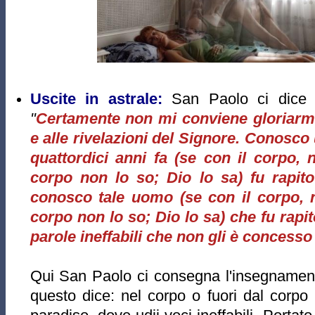
Uscite in astrale:
San Paolo ci dice
"
Certamente non mi conviene gloriarmi;
e alle rivelazioni del Signore. Conosco
quattordici anni fa (se con il corpo, 
corpo non lo so; Dio lo sa) fu rapito 
conosco tale uomo (se con il corpo, n
corpo non lo so; Dio lo sa) che fu rapi
parole ineffabili che non gli è concesso
Qui San Paolo ci consegna l'insegnament
questo dice: nel corpo o fuori dal corpo 