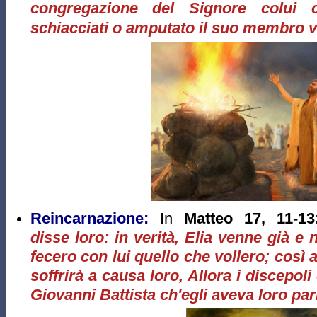
congregazione del Signore colui c
schiacciati o amputato il suo membro vi
Reincarnazione:
In
Matteo 17, 11-13
disse loro: in verità, Elia venne già e
fecero con lui quello che vollero; così a
soffrirà a causa loro, Allora i discepo
Giovanni Battista ch'egli aveva loro par