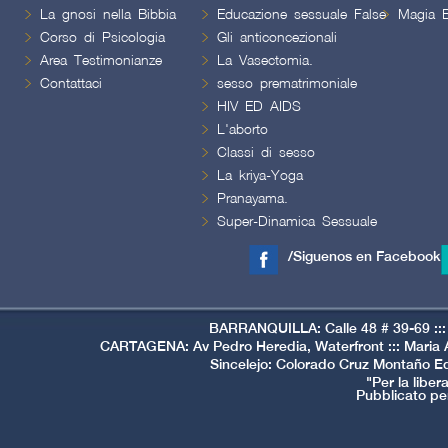
La gnosi nella Bibbia
Educazione sessuale False
Magia B
Corso di Psicologia
Gli anticoncezionali
Area Testimonianze
La Vasectomia.
Contattaci
sesso prematrimoniale
HIV ED AIDS
L'aborto
Classi di sesso
La kriya-Yoga
Pranayama.
Super-Dinamica Sessuale
/Siguenos en Facebook
BARRANQUILLA: Calle 48 # 39-69 ::: 
CARTAGENA: Av Pedro Heredia, Waterfront ::: Maria A
Sincelejo: Colorado Cruz Montaño Edi
"Per la libe
Pubblicato per