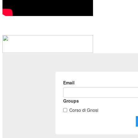
Conferenza Centro gnóstico Anael sulla
legge del karma. La conferenza si basa...
Leggi Tutto...