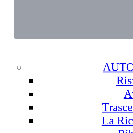
AUT
Ris
A
Trasce
La Ric