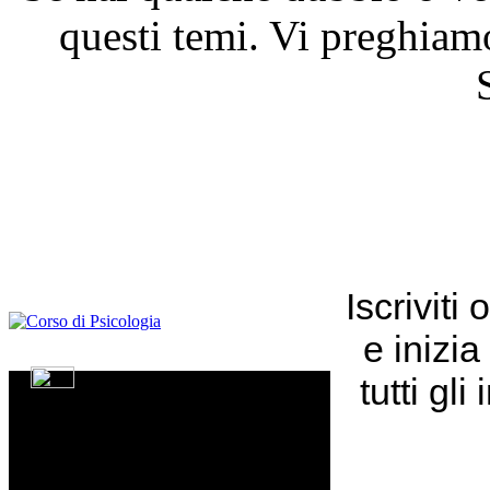
questi temi. Vi preghiamo
Corso di
PSICOLOGIA
¡Gratis!
Li piacerebbe conoscersi a “se stesso” per
cambiare?
Iscriviti
Leggi Tutto...
VIDEO
e inizia
CONFERENZE
tutti g