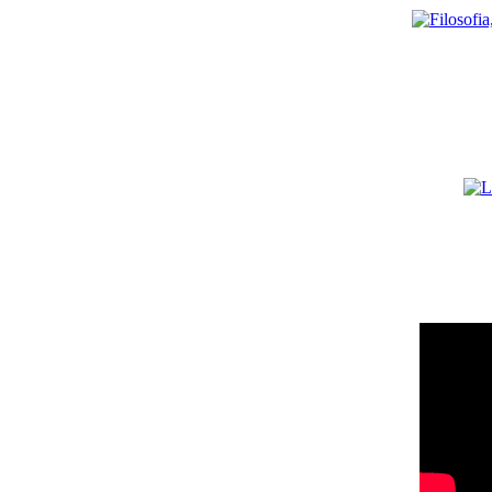
CHE É LA
GNOSI
Gnosi insegna ogni essere umano un sapere
LA LEGGE DEL
KARMA
TESTIMONI
É urgente e necesario sapere che