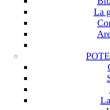
Bib
La g
Cor
Are
POTE
La