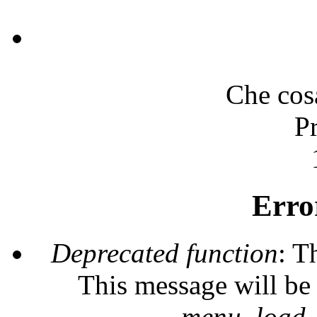
Che cos
P
Erro
Deprecated function
: T
This message will be 
_menu_load_o