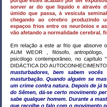
porque estes acabam por ser expulsos;
sorver ar do que líquido e através 
úmido que passa, à vesícula seminal,
chegando ao cérebro produzindo 
espaços frios entre os neurônios e as
vão afetando a normalidade cerebral, fí
Em relação a este ar frio que absorve
AUM WEOR , filósofo, antropólogo, e
psicólogo contemporâneo, no capítulo "
DIDÁCTICA DO AUTOCONHECIMENTO, 
masturbadores, bem sabem vocês 
masturbação.
Quando alguém se mast
um crime contra natura. Depois de já t
do Sêmen, dá-se certo movimento perist
sabe qualquer homem. Durante a mastu
que recolhe o falo com o movimento per