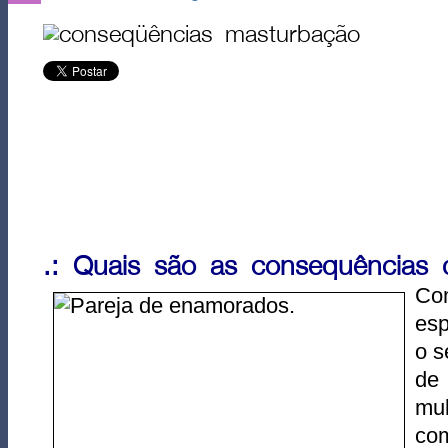
.: Quais são as consequências
Co
esp
o s
de
mu
co