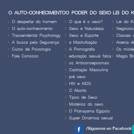
O AUTO-CONHECIMENTO
O PODER DO SEXO
LEI DO 
O despertar do homem
O que é o sexo?
Lei do K
O auto-conhecimento
Sexo e Naturaleza
Negócios
Trascendental Psychology
Sexo e Esporte
Classes 
A busca pela Segurança
a Masturbação
Acerca d
Curso de Psicologia
A Pornografia
Os misté
Fale Conosco
educação sexual falsa
Magia Br
os Anticoncepcionais
Castração Masculina
pré sexo
HIV e AIDS
O Aborto
Tipos de Sexo
Mistérios do sexo
O Pranayama Egipcio
Super Dinámica sexual
/Siguenos en Facebook