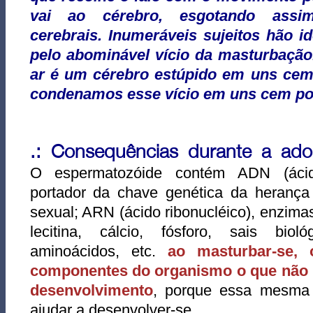
vai ao cérebro, esgotando assim
cerebrais.
Inumeráveis sujeitos hão i
pelo abominável vício da masturbação
ar é um cérebro estúpido em uns cem
condenamos esse vício em uns cem por
.: Consequências durante a ado
O espermatozóide contém ADN (ácido 
portador da chave genética da herança
sexual; ARN (ácido ribonucléico), enzimas
lecitina, cálcio, fósforo, sais biológ
aminoácidos, etc.
ao masturbar-se, 
componentes do organismo o que não 
desenvolvimento
, porque essa mesma 
ajudar a desenvolver-se.