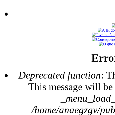
Erro
Deprecated function
: T
This message will be 
_menu_load_o
/home/anaegzgv/publ