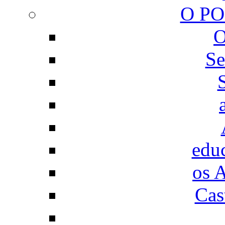
O P
O
Se
educ
os 
Cas