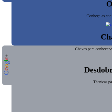
O
Conheça as cons
Ch
Chaves para conhecer-s
Desdobr
Técnicas pa