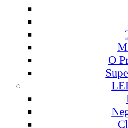
Mi
O P
Supe
LE
Neg
Cl