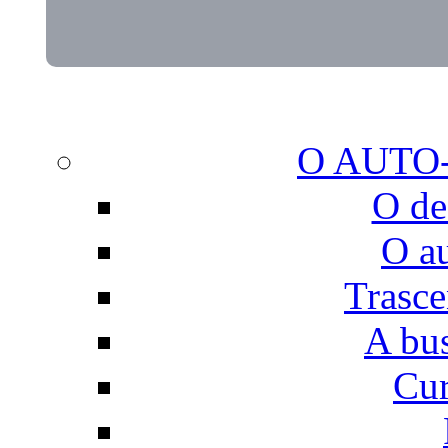
O AUTO
O de
O a
Trasce
A bu
Cur