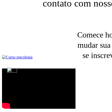
contato com noss
Curso de
PSICOLOGIA
Comece ho
GRATIS!
mudar sua 
Gostaria de conhecer-se a “si mesmo” para
mudar?
Ler Mais...
se inscre
VIDEO
CONFERÊNCIAS