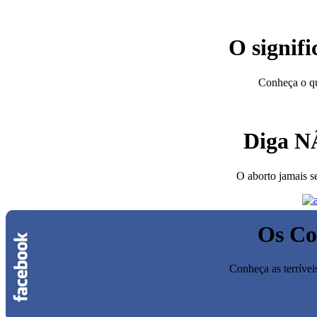
O signif
Conheça o q
Diga N
O aborto jamais se
Os Co
Conheça as terrívei