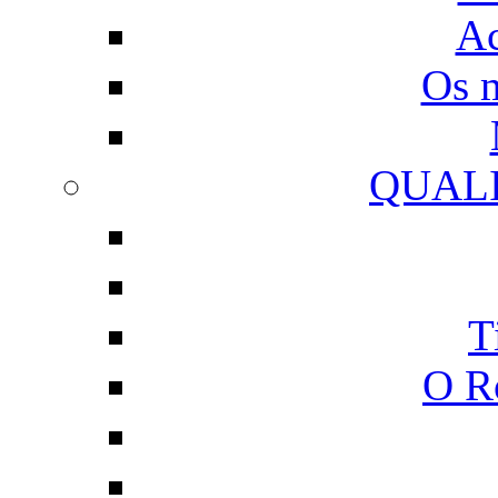
Ac
Os m
QUAL
T
O R