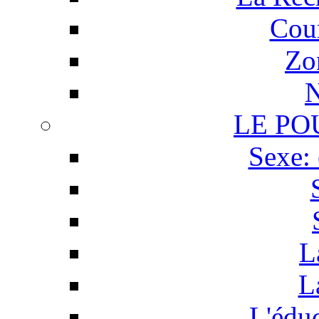
Cour
Zo
N
LE PO
Sexe: 
L
L
L'éduc