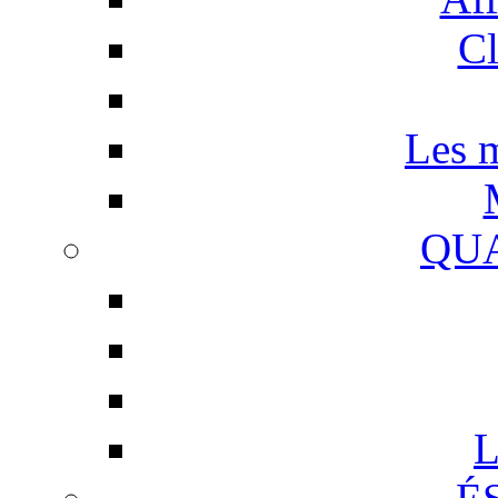
Cl
Les m
QUA
L