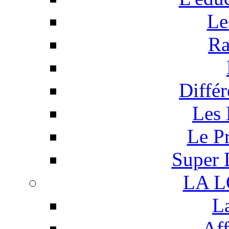
Le
Ra
Différ
Les 
Le P
Super 
LA 
L
Aff