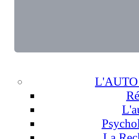
L'AUTO
Ré
L'a
Psychol
La Rech