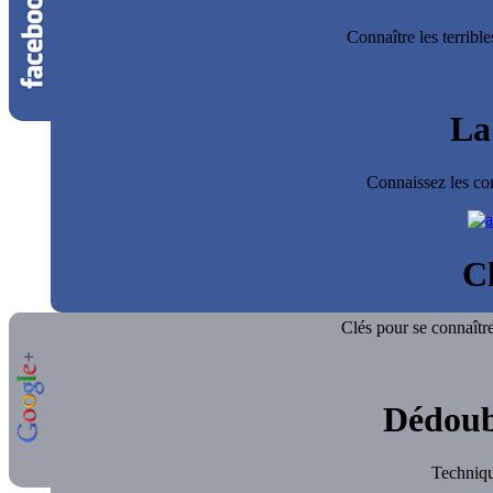
Connaître les terrib
La
Connaissez les co
Cl
Clés pour se connaître
Dédoub
Technique