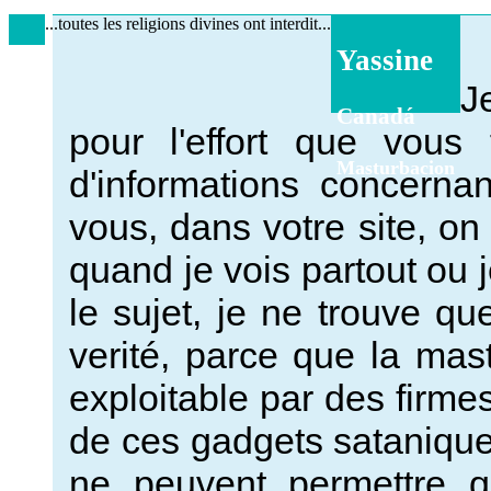
...toutes les religions divines ont interdit...
Yassine
J
Canadá
pour l'effort que vous
Masturbacion
d'informations concerna
vous, dans votre site, on 
quand je vois partout ou 
le sujet, je ne trouve q
verité, parce que la ma
exploitable par des firme
de ces gadgets sataniques
ne peuvent permettre q