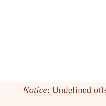
Error message
Notice
: Undefined off