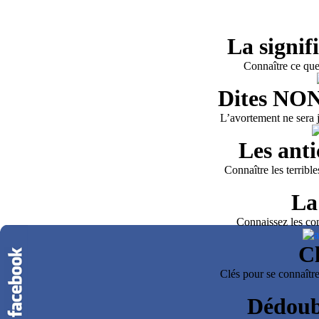
La signif
Connaître ce que
Dites NON
L’avortement ne sera j
Les anti
Connaître les terrib
La
Connaissez les co
Cl
Clés pour se connaître
Dédoub