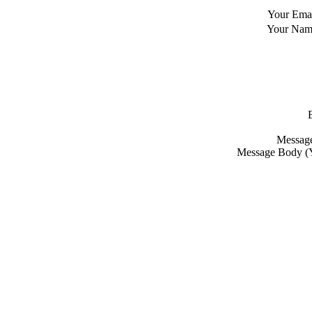
Your Ema
Your Na
Message
Message Body
(