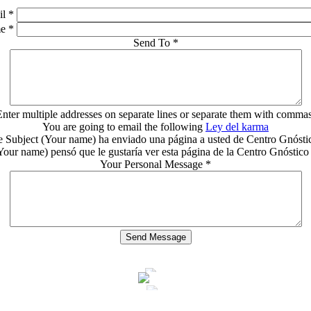
il
*
me
*
Send To
*
Enter multiple addresses on separate lines or separate them with commas
You are going to email the following
Ley del karma
 Subject
(Your name) ha enviado una página a usted de Centro Gnósti
Your name) pensó que le gustaría ver esta página de la Centro Gnóstico
Your Personal Message
*