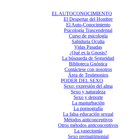
EL AUTOCONOCIMIENTO
El Despertar del Hombre
El Auto-Conocimiento
Psicología Trascendental
Curso de psicología
Sabiduria Oculta
Vidas Pasadas
¿Qué es la Gnosis?
La búsqueda de Seguridad
Biblioteca Gnóstica
Contáctese con nosotros
Área de Testimonios
PODER DEL SEXO
Sexo: expresión del alma
Sexo y naturaleza
Sexo y deporte
La masturbación
La pornografía
La falsa educación sexual
Métodos anticonceptivos
Otros métodos anticonceptivos
La vasectomía
Sexo prematrimonial