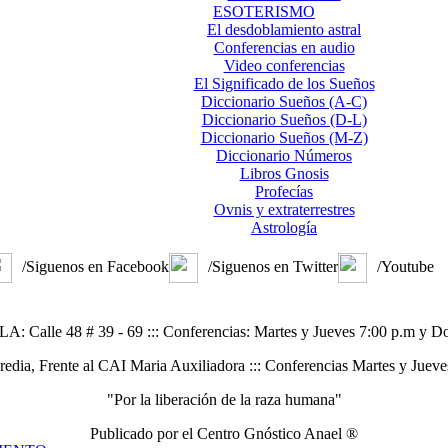
ESOTERISMO
El desdoblamiento astral
Conferencias en audio
Video conferencias
El Significado de los Sueños
Diccionario Sueños (A-C)
Diccionario Sueños (D-L)
Diccionario Sueños (M-Z)
Diccionario Números
Libros Gnosis
Profecías
Ovnis y extraterrestres
Astrología
/Siguenos en Facebook
/Siguenos en Twitter
/Youtube
alle 48 # 39 - 69 ::: Conferencias: Martes y Jueves 7:00 p.m y D
, Frente al CAI Maria Auxiliadora ::: Conferencias Martes y Jueve
"Por la liberación de la raza humana"
Publicado por el Centro Gnóstico Anael ®