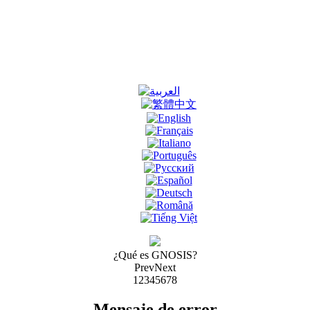
¿Qué es GNOSIS?
Prev
Next
1
2
3
4
5
6
7
8
Mensaje de error