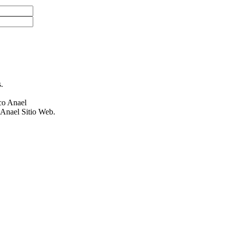
.
co Anael
 Anael Sitio Web.