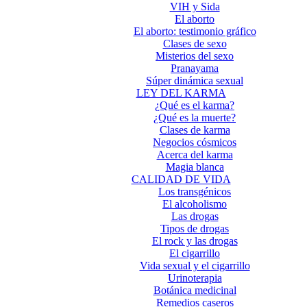
VIH y Sida
El aborto
El aborto: testimonio gráfico
Clases de sexo
Misterios del sexo
Pranayama
Súper dinámica sexual
LEY DEL KARMA
¿Qué es el karma?
¿Qué es la muerte?
Clases de karma
Negocios cósmicos
Acerca del karma
Magia blanca
CALIDAD DE VIDA
Los transgénicos
El alcoholismo
Las drogas
Tipos de drogas
El rock y las drogas
El cigarrillo
Vida sexual y el cigarrillo
Urinoterapia
Botánica medicinal
Remedios caseros